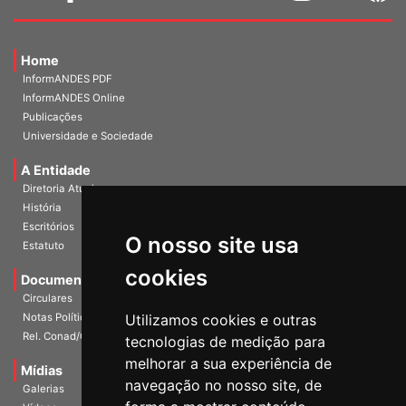
Home
InformANDES PDF
InformANDES Online
Publicações
Universidade e Sociedade
A Entidade
Diretoria Atual
História
O nosso site usa
Escritórios
Estatuto
cookies
Documentos
Circulares
Utilizamos cookies e outras
Notas Políticas
tecnologias de medição para
Rel. Conad/Congresso
melhorar a sua experiência de
navegação no nosso site, de
Mídias
Galerias