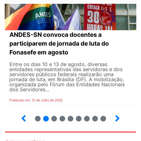
ANDES-SN convoca docentes a
participarem de jornada de luta do
Fonasefe em agosto
Entre os dias 10 e 13 de agosto, diversas
entidades representativas das servidoras e dos
servidores públicos federais realizarão uma
jornada de luta, em Brasília (DF). A mobilização,
organizada pelo Fórum das Entidades Nacionais
dos Servidores...
Publicado em: 21 de Julho de 2026
2
3
4
5
6
7
8
9