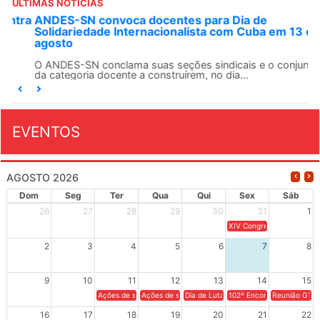
ÚLTIMAS NOTÍCIAS
ANDES-SN convoca docentes para Dia de
Solidariedade Internacionalista com Cuba em 13 de
agosto
O ANDES-SN conclama suas seções sindicais e o conjunto
da categoria docente a construírem, no dia...
EVENTOS
AGOSTO 2026
Dom
Seg
Ter
Qua
Qui
Sex
Sáb
26
27
28
29
30
31
1
XIV Congresso Brasileiro 
2
3
4
5
6
7
8
9
10
11
12
13
14
15
Ações de solidariedade a Cuba no Rio Grande do Sul - 100 anos 
Ações de solidariedade a Cuba no Rio Grande do Su
Dia de Luta em Defesa de Cuba e da S
102º Encontro da Regional
Reunião GTPE