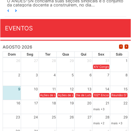
O ANDES-SN conclama suas seções sindicais e o conjunto
da categoria docente a construírem, no dia...
EVENTOS
AGOSTO 2026
Dom
Seg
Ter
Qua
Qui
Sex
Sáb
26
27
28
29
30
31
1
XIV Congresso Brasileiro 
2
3
4
5
6
7
8
9
10
11
12
13
14
15
Ações de solidariedade a Cuba no Rio Grande do Sul - 100 anos 
Ações de solidariedade a Cuba no Rio Grande do Su
Dia de Luta em Defesa de Cuba e da S
102º Encontro da Regional
Reunião GTPE
16
17
18
19
20
21
22
mais +3
23
24
25
26
27
28
29
mais +2
mais +3