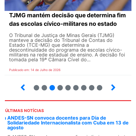
TJMG mantém decisão que determina fim
das escolas cívico-militares no estado
O Tribunal de Justiça de Minas Gerais (TJMG)
manteve a decisão do Tribunal de Contas do
Estado (TCE-MG) que determina a
descontinuidade do programa de escolas cívico-
militares na rede estadual de ensino. A decisão foi
tomada pela 19ª Câmara Cível do...
Publicado em: 14 de Julho de 2026
2
3
4
5
6
7
8
9
ÚLTIMAS NOTÍCIAS
ANDES-SN convoca docentes para Dia de
Solidariedade Internacionalista com Cuba em 13 de
agosto