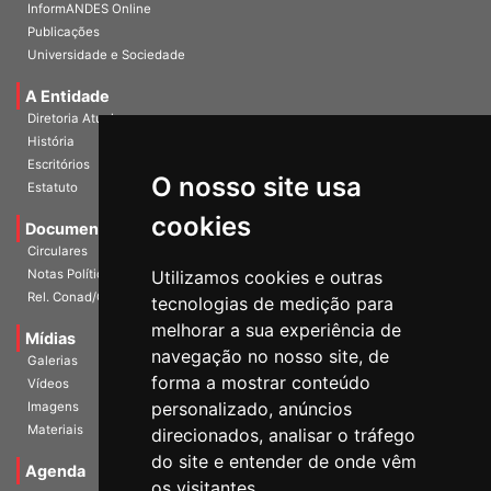
InformANDES PDF
InformANDES Online
Publicações
Universidade e Sociedade
A Entidade
Diretoria Atual
História
O nosso site usa
Escritórios
Estatuto
cookies
Documentos
Circulares
Utilizamos cookies e outras
Notas Políticas
tecnologias de medição para
Rel. Conad/Congresso
melhorar a sua experiência de
navegação no nosso site, de
Mídias
Galerias
forma a mostrar conteúdo
Vídeos
personalizado, anúncios
Imagens
direcionados, analisar o tráfego
Materiais
do site e entender de onde vêm
os visitantes.
Agenda