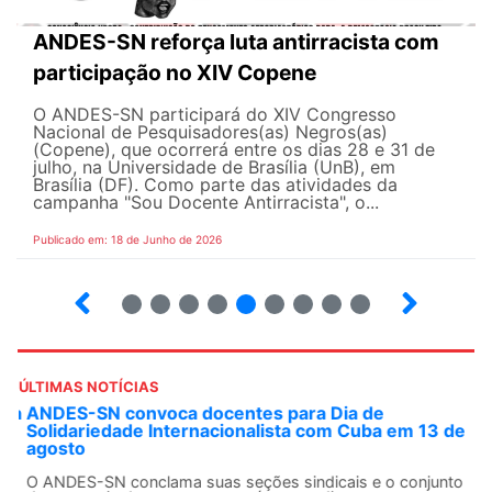
ANDES-SN reforça luta antirracista com
participação no XIV Copene
O ANDES-SN participará do XIV Congresso
Nacional de Pesquisadores(as) Negros(as)
(Copene), que ocorrerá entre os dias 28 e 31 de
julho, na Universidade de Brasília (UnB), em
Brasília (DF). Como parte das atividades da
campanha "Sou Docente Antirracista", o...
Publicado em: 18 de Junho de 2026
2
3
4
5
6
7
8
9
10
ÚLTIMAS NOTÍCIAS
ANDES-SN convoca docentes para Dia de
Solidariedade Internacionalista com Cuba em 13 de
agosto
O ANDES-SN conclama suas seções sindicais e o conjunto