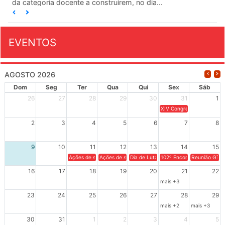
da categoria docente a construírem, no dia...
EVENTOS
AGOSTO 2026
Dom
Seg
Ter
Qua
Qui
Sex
Sáb
26
27
28
29
30
31
1
XIV Congresso Brasileiro 
2
3
4
5
6
7
8
9
10
11
12
13
14
15
Ações de solidariedade a Cuba no Rio Grande do Sul - 100 anos 
Ações de solidariedade a Cuba no Rio Grande do Su
Dia de Luta em Defesa de Cuba e da S
102º Encontro da Regional
Reunião GTPE
16
17
18
19
20
21
22
mais +3
23
24
25
26
27
28
29
mais +2
mais +3