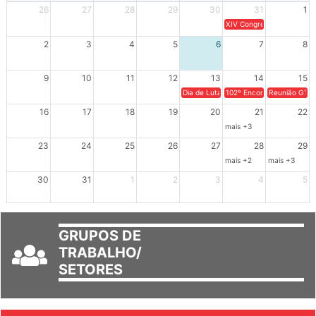
26
27
28
29
30
31
1
XIV Congresso Brasileiro 
2
3
4
5
6
7
8
9
10
11
12
13
14
15
Dia de Luta em Defesa de Cuba e da S
102º Encontro da Regional
Reunião GTPE
16
17
18
19
20
21
22
mais +3
23
24
25
26
27
28
29
mais +2
mais +3
30
31
1
2
3
4
5
GRUPOS DE
TRABALHO/
SETORES