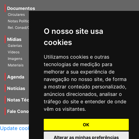
Documentos
Circulares
Notas Políticas
Rel. Conad/Congresso
O nosso site usa
Mídias
cookies
Galerias
Vídeos
Utilizamos cookies e outras
Imagens
tecnologias de medição para
Materiais
melhorar a sua experiência de
Agenda
navegação no nosso site, de forma
a mostrar conteúdo personalizado,
Notícias
anúncios direcionados, analisar o
Notas Técnicas
tráfego do site e entender de onde
vêm os visitantes.
Fale Conocsco
MANTIDO POR Camaleão Soft
OK
Update cookies preferences
Alterar as minhas preferências