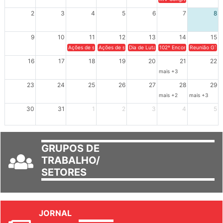
XIV Congresso Brasileiro 
2
3
4
5
6
7
8
9
10
11
12
13
14
15
Ações de solidariedade a Cuba no Rio Grande do Sul - 100 anos 
Ações de solidariedade a Cuba no Rio Grande do Su
Dia de Luta em Defesa de Cuba e da S
102º Encontro da Regional
Reunião GTPE
16
17
18
19
20
21
22
mais +3
23
24
25
26
27
28
29
mais +2
mais +3
30
31
1
2
3
4
5
GRUPOS DE
TRABALHO/
SETORES
JORNAL