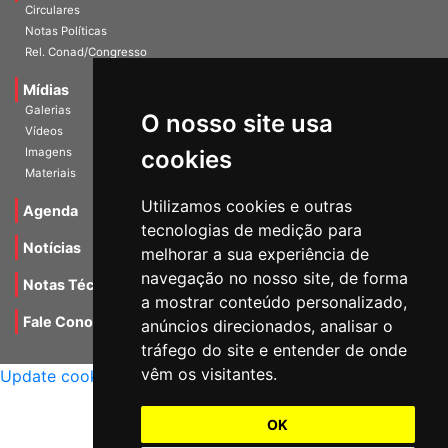
Documentos
Circulares
Notas Políticas
Rel. Conad/Congresso
Mídias
O nosso site usa
Galerias
Vídeos
cookies
Imagens
Materiais
Utilizamos cookies e outras
Agenda
tecnologias de medição para
melhorar a sua experiência de
Notícias
navegação no nosso site, de forma
a mostrar conteúdo personalizado,
Notas Técnicas
anúncios direcionados, analisar o
Fale Conocsco
tráfego do site e entender de onde
MANTIDO POR Camaleão Soft
vêm os visitantes.
Update cookies preferences
OK