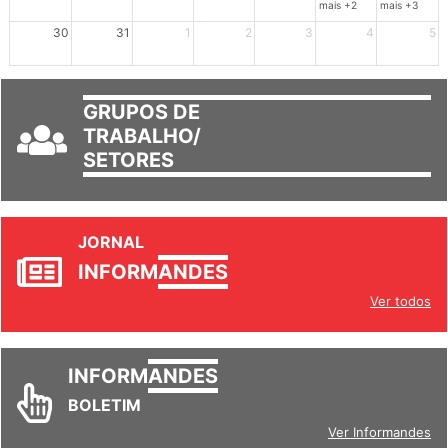
mais +2
mais +3
30
31
1
2
3
4
5
GRUPOS DE
TRABALHO/
SETORES
JORNAL
INFORM
ANDES
Ver todos
INFORM
ANDES
BOLETIM
Ver Informandes