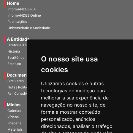
Home
InformANDES PDF
InformANDES Online
Publicações
Universidade e Sociedade
A Entidade
Diretoria Atual
História
O nosso site usa
Escritórios
Estatuto
cookies
Documentos
Circulares
Utilizamos cookies e outras
Notas Políticas
tecnologias de medição para
Rel. Conad/Congresso
melhorar a sua experiência de
navegação no nosso site, de
Mídias
Galerias
forma a mostrar conteúdo
Vídeos
personalizado, anúncios
Imagens
direcionados, analisar o tráfego
Materiais