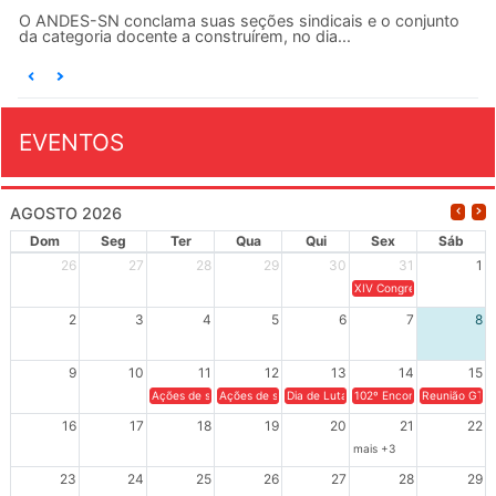
O ANDES-SN conclama suas seções sindicais e o conjunto
da categoria docente a construírem, no dia...
EVENTOS
AGOSTO 2026
Dom
Seg
Ter
Qua
Qui
Sex
Sáb
26
27
28
29
30
31
1
XIV Congresso Brasileiro 
2
3
4
5
6
7
8
9
10
11
12
13
14
15
Ações de solidariedade a Cuba no Rio Grande do Sul - 100 anos 
Ações de solidariedade a Cuba no Rio Grande do Su
Dia de Luta em Defesa de Cuba e da S
102º Encontro da Regional
Reunião GTPE
16
17
18
19
20
21
22
mais +3
23
24
25
26
27
28
29