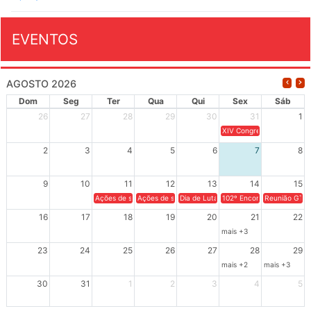
EVENTOS
AGOSTO 2026
Dom
Seg
Ter
Qua
Qui
Sex
Sáb
26
27
28
29
30
31
1
XIV Congresso Brasileiro 
2
3
4
5
6
7
8
9
10
11
12
13
14
15
Ações de solidariedade a Cuba no Rio Grande do Sul - 100 anos 
Ações de solidariedade a Cuba no Rio Grande do Su
Dia de Luta em Defesa de Cuba e da S
102º Encontro da Regional
Reunião GTPE
16
17
18
19
20
21
22
mais +3
23
24
25
26
27
28
29
mais +2
mais +3
30
31
1
2
3
4
5