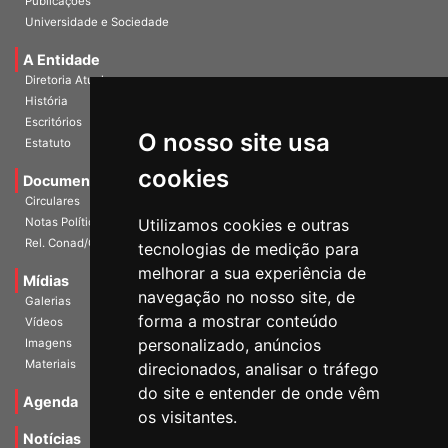
Publicações
Universidade e Sociedade
A Entidade
Diretoria Atual
História
O nosso site usa
Escritórios
Estatuto
cookies
Documentos
Circulares
Utilizamos cookies e outras
Notas Políticas
tecnologias de medição para
Rel. Conad/Congresso
melhorar a sua experiência de
navegação no nosso site, de
Mídias
Galerias
forma a mostrar conteúdo
Vídeos
personalizado, anúncios
Imagens
direcionados, analisar o tráfego
Materiais
do site e entender de onde vêm
os visitantes.
Agenda