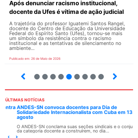
Após denunciar racismo institucional,
docente da Ufes é vítima de ação judicial
A trajetória do professor Iguatemi Santos Rangel,
docente do Centro de Educação da Universidade
Federal do Espírito Santo (Ufes), tornou-se mais
um símbolo da resistência contra o racismo
institucional e as tentativas de silenciamento no
ambiente...
Publicado em: 26 de Maio de 2026
4
5
6
7
8
9
10
12
ÚLTIMAS NOTÍCIAS
ANDES-SN convoca docentes para Dia de
Solidariedade Internacionalista com Cuba em 13 de
agosto
O ANDES-SN conclama suas seções sindicais e o conjunto
da categoria docente a construírem, no dia...