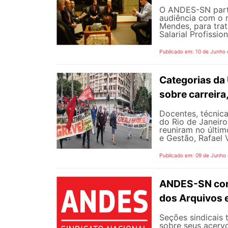
O ANDES-SN partic
audiência com o m
Mendes, para trat
Salarial Profissio
Publicado em: 10 de Junho
Categorias da
sobre carreira
Docentes, técnica
do Rio de Janeiro
reuniram no últim
e Gestão, Rafael V
Publicado em: 09 de Junho
ANDES-SN conv
dos Arquivos 
Seções sindicais 
sobre seus acerv