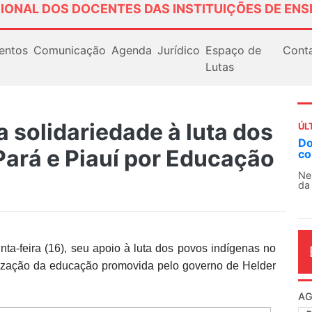
IONAL DOS DOCENTES DAS INSTITUIÇÕES DE ENS
entos
Comunicação
Agenda
Jurídico
Espaço de
Cont
Lutas
solidariedade à luta dos
ÚL
AN
Pará e Piauí por Educação
So
13
O 
co
dia
ta-feira (16), seu apoio à luta dos povos indígenas no
rização da educação promovida pelo governo de Helder