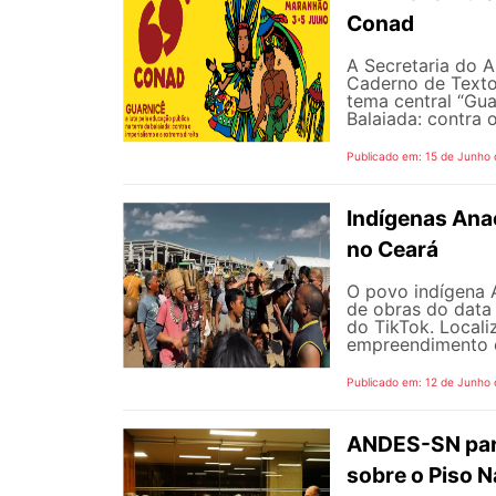
Conad
A Secretaria do A
Caderno de Texto
tema central “Gua
Balaiada: contra o
Publicado em: 15 de Junho
Indígenas Anac
no Ceará
O povo indígena A
de obras do data
do TikTok. Locali
empreendimento é 
Publicado em: 12 de Junho
ANDES-SN part
sobre o Piso N