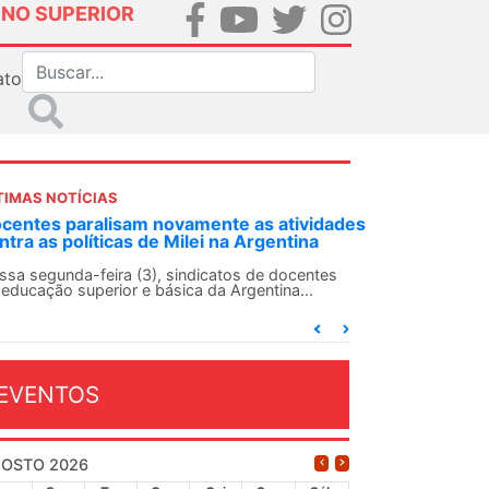
INO SUPERIOR
ato
TIMAS NOTÍCIAS
DES-SN convoca docentes para Dia de
lidariedade Internacionalista com Cuba em
 de agosto
ANDES-SN conclama suas seções sindicais e o
njunto da categoria docente a construírem, no
...
EVENTOS