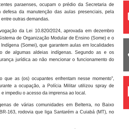
centes paraenses, ocupam o prédio da Secretaria de
defesa da manutenção das aulas presenciais, pela
, entre outras demandas.
revogação da Lei 10.820/2024, aprovada em dezembro
o Sistema de Organização Modular de Ensino (Some) e o
Indígena (Somei), que garantem aulas em localidades
aso de algumas aldeias indígenas. Segundo as e os
gurança jurídica ao não mencionar o funcionamento do
ão que as (os) ocupantes enfrentam nesse momento”,
ante a ocupação, a Polícia Militar utilizou spray de
 e impediu o acesso da imprensa ao local.
genas de várias comunidades em Belterra, no Baixo
a BR-163, rodovia que liga Santarém a Cuiabá (MT), no