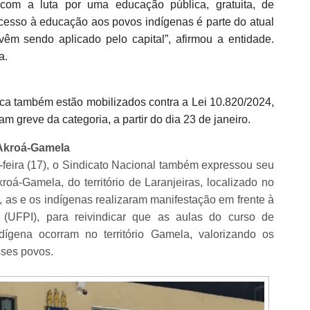
m a luta por uma educação pública, gratuita, de
acesso à educação aos povos indígenas é parte do atual
vêm sendo aplicado pelo capital”, afirmou a entidade.
a.
ca também estão mobilizados contra a Lei 10.820/2024,
m greve da categoria, a partir do dia 23 de janeiro.
 Akroá-Gamela
a-feira (17), o Sindicato Nacional também expressou seu
Akroá-Gamela,
do território de Laranjeiras, localizado no
o, as e os indígenas realizaram manifestação em frente à
í (UFPI), para reivindicar que as aulas do curso de
ndígena ocorram no território Gamela, valorizando os
sses povos.