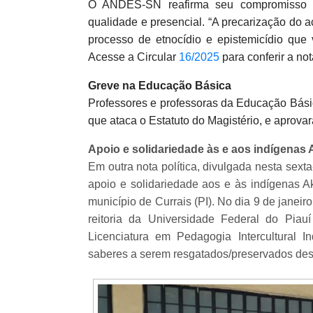
O ANDES-SN reafirma seu compromisso co
qualidade e presencial. “A precarização do 
processo de etnocídio e epistemicídio que 
Acesse a Circular
16/2025
para conferir a not
Greve na Educação Básica
Professores e professoras da Educação Bási
que ataca o Estatuto do Magistério, e aprovara
Apoio e solidariedade às e aos indígenas
Em outra nota política, divulgada nesta sext
apoio e solidariedade aos e às indígenas 
município de Currais (PI). No dia 9 de janeir
reitoria da Universidade Federal do Piau
Licenciatura em Pedagogia Intercultural I
saberes a serem resgatados/preservados de