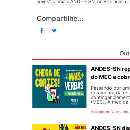
povos”, afirma o ANDES-SN. Acesse aqui a c
Compartilhe...
Out
ANDES-SN repu
do MEC e cobr
Passando por um 
orçamento da edu
contingenciament
(MEC). A medida 
Publicado em: 17 de Junho
ANDES-SN disp