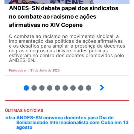
ANDES-SN debate papel dos sindicatos
no combate ao racismo e ações
afirmativas no XIV Copene
O combate ao racismo no movimento sindical, a
implementação das políticas de ações afirmativas
e os desafios para ampliar a presença de docentes
negras e negros nas universidades públicas
estiveram no centro dos debates promovidos pelo
ANDES-SN...
Publicado em: 31 de Julho de 2026
2
3
4
5
6
7
8
9
ÚLTIMAS NOTÍCIAS
ANDES-SN convoca docentes para Dia de
Solidariedade Internacionalista com Cuba em 13 de
agosto