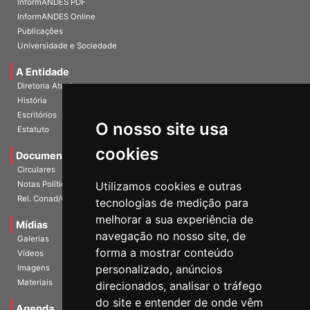
InformANDES PDF
InformANDES Online
Publicações
Universidade e Sociedade
A Entidade
Diretoria Atual
História
O nosso site usa
Escritórios
Estatuto
cookies
Documentos
Circulares
Utilizamos cookies e outras
Notas Políticas
tecnologias de medição para
Rel. Conad/Congresso
melhorar a sua experiência de
navegação no nosso site, de
Mídias
Galerias
forma a mostrar conteúdo
Vídeos
personalizado, anúncios
Imagens
direcionados, analisar o tráfego
Materiais
do site e entender de onde vêm