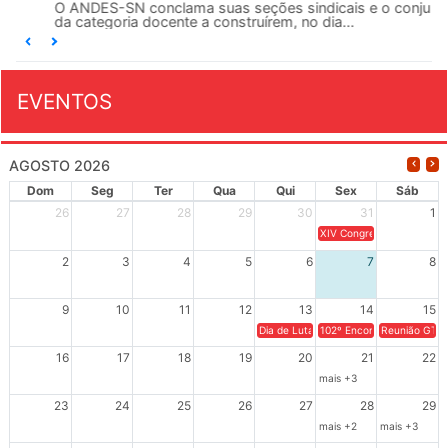
O ANDES-SN conclama suas seções sindicais e o conjunto
da categoria docente a construírem, no dia...
EVENTOS
AGOSTO 2026
Dom
Seg
Ter
Qua
Qui
Sex
Sáb
26
27
28
29
30
31
1
XIV Congresso Brasileiro 
2
3
4
5
6
7
8
9
10
11
12
13
14
15
Dia de Luta em Defesa de Cuba e da S
102º Encontro da Regional
Reunião GTPE
16
17
18
19
20
21
22
mais +3
23
24
25
26
27
28
29
mais +2
mais +3