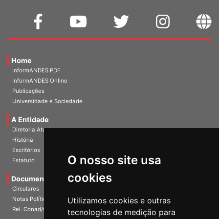
Home
InformANDES PDF
InformANDES Online
Publicações
Universidade e Sociedade
A Entidade
Diretoria Atual
História
O nosso site usa
Escritórios
Estatuto
cookies
Documentos
Circulares
Utilizamos cookies e outras
Notas Políticas
tecnologias de medição para
Rel. Conad/Congresso