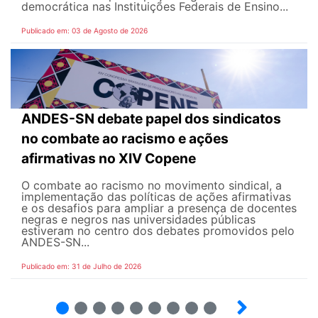
democrática nas Instituições Federais de Ensino...
Publicado em: 03 de Agosto de 2026
ANDES-SN debate papel dos sindicatos
no combate ao racismo e ações
afirmativas no XIV Copene
O combate ao racismo no movimento sindical, a
implementação das políticas de ações afirmativas
e os desafios para ampliar a presença de docentes
negras e negros nas universidades públicas
estiveram no centro dos debates promovidos pelo
ANDES-SN...
Publicado em: 31 de Julho de 2026
2
3
4
5
6
7
8
9