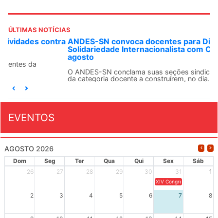
ÚLTIMAS NOTÍCIAS
ANDES-SN convoca docentes para Dia de
Solidariedade Internacionalista com Cuba em 13 de
agosto
O ANDES-SN conclama suas seções sindicais e o conjunto
da categoria docente a construírem, no dia...
EVENTOS
AGOSTO 2026
Dom
Seg
Ter
Qua
Qui
Sex
Sáb
26
27
28
29
30
31
1
XIV Congresso Brasileiro 
2
3
4
5
6
7
8