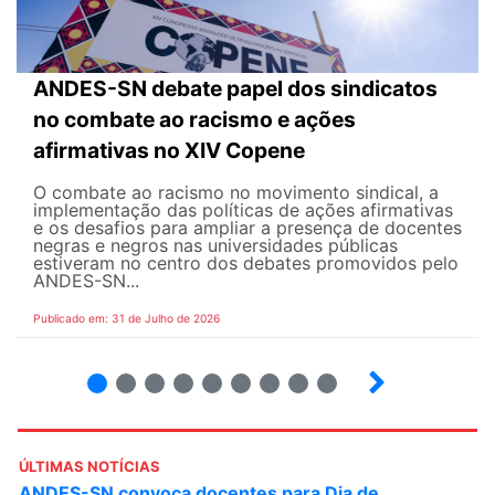
ANDES-SN debate papel dos sindicatos
no combate ao racismo e ações
afirmativas no XIV Copene
O combate ao racismo no movimento sindical, a
implementação das políticas de ações afirmativas
e os desafios para ampliar a presença de docentes
negras e negros nas universidades públicas
estiveram no centro dos debates promovidos pelo
ANDES-SN...
Publicado em: 31 de Julho de 2026
2
3
4
5
6
7
8
9
ÚLTIMAS NOTÍCIAS
ANDES-SN convoca docentes para Dia de