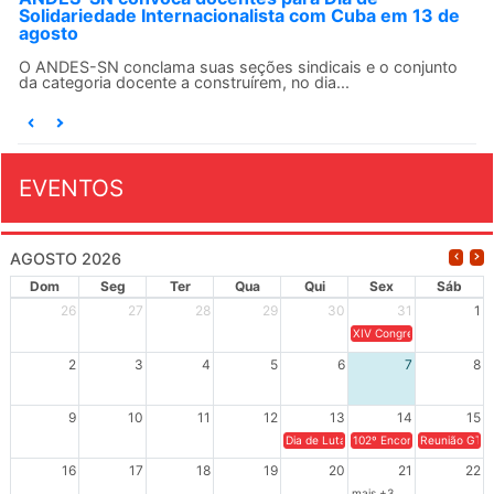
Solidariedade Internacionalista com Cuba em 13 de
agosto
O ANDES-SN conclama suas seções sindicais e o conjunto
da categoria docente a construírem, no dia...
EVENTOS
AGOSTO 2026
Dom
Seg
Ter
Qua
Qui
Sex
Sáb
26
27
28
29
30
31
1
XIV Congresso Brasileiro 
2
3
4
5
6
7
8
9
10
11
12
13
14
15
Dia de Luta em Defesa de Cuba e da S
102º Encontro da Regional
Reunião GTPE
16
17
18
19
20
21
22
mais +3