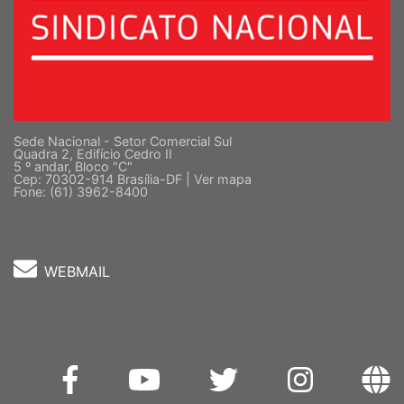
Sede Nacional - Setor Comercial Sul
Quadra 2, Edifício Cedro II
5 º andar, Bloco "C"
Cep: 70302-914 Brasília-DF |
Ver mapa
Fone: (61) 3962-8400
WEBMAIL