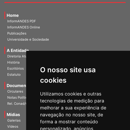
Home
InformANDES PDF
InformANDES Online
Publicações
Universidade e Sociedade
A Entidade
Diretoria Atual
História
O nosso site usa
Escritórios
Estatuto
cookies
Documentos
Circulares
Utilizamos cookies e outras
Notas Políticas
tecnologias de medição para
Rel. Conad/Congresso
melhorar a sua experiência de
navegação no nosso site, de
Mídias
Galerias
forma a mostrar conteúdo
Vídeos
personalizado, anúncios