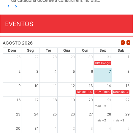
da categoria docente a construírem, no dia...
EVENTOS
AGOSTO 2026
Dom
Seg
Ter
Qua
Qui
Sex
Sáb
26
27
28
29
30
31
1
XIV Congresso Brasileiro 
2
3
4
5
6
7
8
9
10
11
12
13
14
15
Dia de Luta em Defesa de Cuba e da S
102º Encontro da Regional
Reunião GTPE
16
17
18
19
20
21
22
mais +3
23
24
25
26
27
28
29
mais +2
mais +3