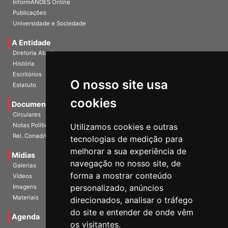
InformANDES Online
Publicações
Universidade e Sociedade
A Entidade
Diretoria Atual
História
O nosso site usa
Escritórios
Estatuto
cookies
Documentos
Circulares
Utilizamos cookies e outras
Notas Políticas
tecnologias de medição para
Rel. Conad/Congresso
melhorar a sua experiência de
navegação no nosso site, de
Mídias
Galerias
forma a mostrar conteúdo
Vídeos
personalizado, anúncios
Imagens
direcionados, analisar o tráfego
Materiais
do site e entender de onde vêm
os visitantes.
Agenda