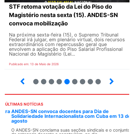
STF retoma votação da Lei do Piso do
Magistério nesta sexta (15). ANDES-SN
convoca mobilização
Na próxima sexta-feira (15), o Supremo Tribunal
Federal irá julgar, em plenário virtual, dois recursos
extraordinários com repercussão geral que
envolvem a aplicação do Piso Salarial Profissional
Nacional do Magistério (Lei...
Publicado em: 13 de Maio de 2026
6
7
8
9
10
12
13
14
ÚLTIMAS NOTÍCIAS
ANDES-SN convoca docentes para Dia de
Solidariedade Internacionalista com Cuba em 13 de
agosto
O ANDES-SN conclama suas seções sindicais e o conjunto