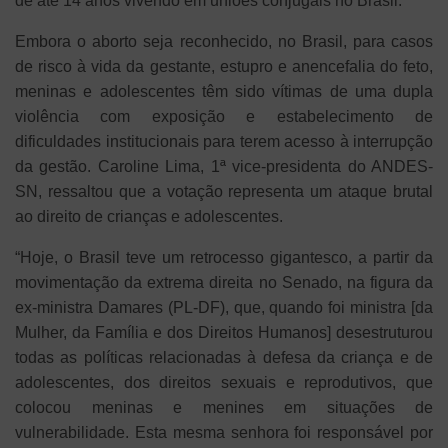
de até 14 anos vivendo em uniões conjugais no Brasil.
Embora o aborto seja reconhecido, no Brasil, para casos
de risco à vida da gestante, estupro e anencefalia do feto,
meninas e adolescentes têm sido vítimas de uma dupla
violência com exposição e estabelecimento de
dificuldades institucionais para terem acesso à interrupção
da gestão. Caroline Lima, 1ª vice-presidenta do ANDES-
SN, ressaltou que a votação representa um ataque brutal
ao direito de crianças e adolescentes.
“Hoje, o Brasil teve um retrocesso gigantesco, a partir da
movimentação da extrema direita no Senado, na figura da
ex-ministra Damares (PL-DF), que, quando foi ministra [da
Mulher, da Família e dos Direitos Humanos] desestruturou
todas as políticas relacionadas à defesa da criança e de
adolescentes, dos direitos sexuais e reprodutivos, que
colocou meninas e menines em situações de
vulnerabilidade. Esta mesma senhora foi responsável por