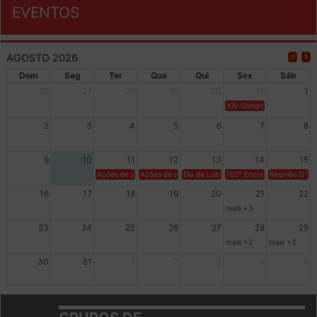
EVENTOS
AGOSTO 2026
Dom
Seg
Ter
Qua
Qui
Sex
Sáb
26
27
28
29
30
31
1
XIV Congresso Brasileiro 
2
3
4
5
6
7
8
9
10
11
12
13
14
15
Ações de solidariedade a Cuba no Rio Grande do Sul - 100 anos 
Ações de solidariedade a Cuba no Rio Grande do Su
Dia de Luta em Defesa de Cuba e da S
102º Encontro da Regional
Reunião GTPE
16
17
18
19
20
21
22
mais +3
23
24
25
26
27
28
29
mais +2
mais +3
30
31
1
2
3
4
5