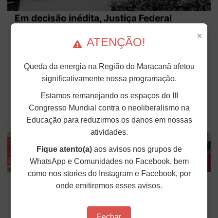
Em decisão inédita, Justiça Federal
condena ex-agente da ditadura por
×
ATENÇÃO!
estupro
Em uma decisão considerada histórica, a 2ª Vara
Queda da energia na Região do Maracanã afetou
Federal Criminal do Rio de Janeiro condenou o
significativamente nossa programação.
sargento reformado do Exército, Antônio Waneir
Pinheiro de Lima, conhecido como "Camarão”,
pelos crimes de sequestro, cárcere privado
Estamos remanejando os espaços do III
qualificado e...
Congresso Mundial contra o neoliberalismo na
Educação para reduzirmos os danos em nossas
Publicado em: 05 de Agosto de 2026
atividades.
Fique atento(a)
aos avisos nos grupos de
WhatsApp e Comunidades no Facebook, bem
como nos stories do Instagram e Facebook, por
ANDES-SN fortalece luta pela
onde emitiremos esses avisos.
democratização da comunicação com
participação na 27ª Plenária do FNDC
Fechar