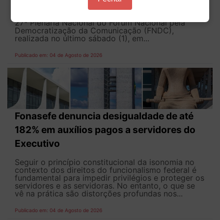
O ANDES-SN reafirmou seu compromisso com a
defesa do direito à comunicação ao participar da
27ª Plenária Nacional do Fórum Nacional pela
Democratização da Comunicação (FNDC),
realizada no último sábado (1), em...
Publicado em: 04 de Agosto de 2026
Fonasefe denuncia desigualdade de até
182% em auxílios pagos a servidores do
Executivo
Seguir o princípio constitucional da isonomia no
contexto dos direitos do funcionalismo federal é
fundamental para impedir privilégios e proteger os
servidores e as servidoras. No entanto, o que se
vê na prática são distorções profundas nos...
Publicado em: 04 de Agosto de 2026