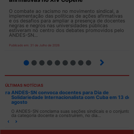
O combate ao racismo no movimento sindical, a
implementação das políticas de ações afirmativas
e os desafios para ampliar a presença de docentes
negras e negros nas universidades públicas
estiveram no centro dos debates promovidos pelo
ANDES-SN...
Publicado em: 31 de Julho de 2026
2
3
4
5
6
7
8
9
ÚLTIMAS NOTÍCIAS
ANDES-SN convoca docentes para Dia de
Solidariedade Internacionalista com Cuba em 13 de
agosto
O ANDES-SN conclama suas seções sindicais e o conjunto
da categoria docente a construírem, no dia...