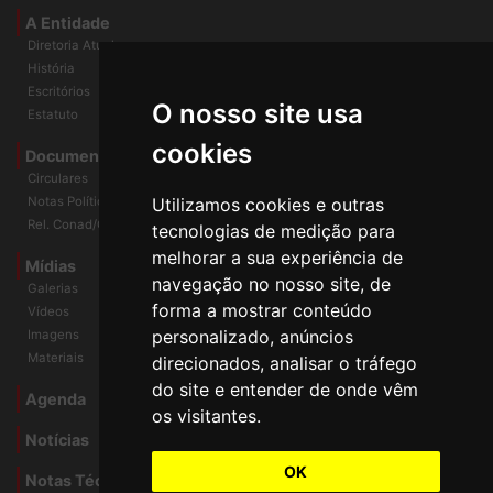
A Entidade
Diretoria Atual
História
O nosso site usa
Escritórios
Estatuto
cookies
Documentos
Circulares
Utilizamos cookies e outras
Notas Políticas
tecnologias de medição para
Rel. Conad/Congresso
melhorar a sua experiência de
navegação no nosso site, de
Mídias
Galerias
forma a mostrar conteúdo
Vídeos
personalizado, anúncios
Imagens
direcionados, analisar o tráfego
Materiais
do site e entender de onde vêm
os visitantes.
Agenda
Notícias
OK