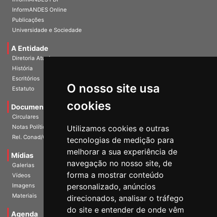
InformANDES PDF
InformANDES Online
Publicações
Universidade e Sociedade
A Entidade
Diretoria Atual
História
O nosso site usa
Escritórios
Estatuto
cookies
Documentos
Circulares
Utilizamos cookies e outras
Notas Políticas
tecnologias de medição para
Rel. Conad/Congresso
melhorar a sua experiência de
navegação no nosso site, de
Mídias
Galerias
forma a mostrar conteúdo
Vídeos
personalizado, anúncios
Imagens
direcionados, analisar o tráfego
Materiais
do site e entender de onde vêm