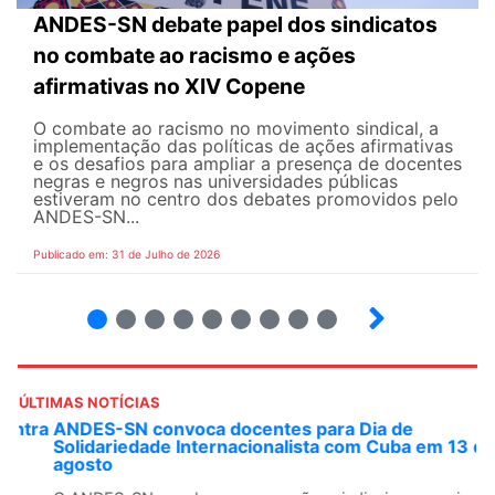
ANDES-SN debate papel dos sindicatos
no combate ao racismo e ações
afirmativas no XIV Copene
O combate ao racismo no movimento sindical, a
implementação das políticas de ações afirmativas
e os desafios para ampliar a presença de docentes
negras e negros nas universidades públicas
estiveram no centro dos debates promovidos pelo
ANDES-SN...
Publicado em: 31 de Julho de 2026
2
3
4
5
6
7
8
9
ÚLTIMAS NOTÍCIAS
ANDES-SN convoca docentes para Dia de
Solidariedade Internacionalista com Cuba em 13 de
agosto