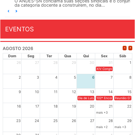
O ANDES-SN conclama suas seções sindicais e o conjunto
da categoria docente a construírem, no dia...
EVENTOS
AGOSTO 2026
Dom
Seg
Ter
Qua
Qui
Sex
Sáb
26
27
28
29
30
31
1
XIV Congresso Brasileiro 
2
3
4
5
6
7
8
9
10
11
12
13
14
15
Dia de Luta em Defesa de Cuba e da S
102º Encontro da Regional
Reunião GTPE
16
17
18
19
20
21
22
mais +3
23
24
25
26
27
28
29
mais +2
mais +3