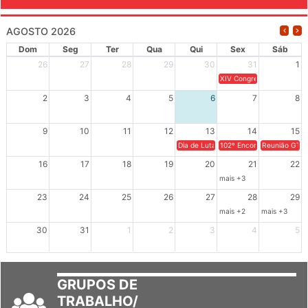
AGOSTO 2026
Dom
Seg
Ter
Qua
Qui
Sex
Sáb
26
27
28
29
30
31
1
XIV Congresso Brasileiro 
2
3
4
5
6
7
8
9
10
11
12
13
14
15
Dia de Luta em Defesa de Cuba e da S
102º Encontro da Regional
Reunião GTPE
16
17
18
19
20
21
22
mais +3
23
24
25
26
27
28
29
mais +2
mais +3
30
31
1
2
3
4
5
GRUPOS DE
TRABALHO/
SETORES