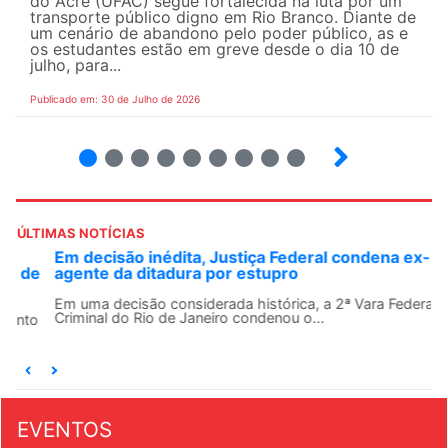
do Acre (UFAC) segue fortalecida na luta por um
transporte público digno em Rio Branco. Diante de
um cenário de abandono pelo poder público, as e
os estudantes estão em greve desde o dia 10 de
julho, para...
Publicado em: 30 de Julho de 2026
2
3
4
5
6
7
8
9
ÚLTIMAS NOTÍCIAS
Em decisão inédita, Justiça Federal condena ex-
agente da ditadura por estupro
Em uma decisão considerada histórica, a 2ª Vara Federal
Criminal do Rio de Janeiro condenou o...
EVENTOS