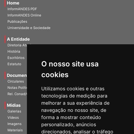
Home
InformANDES PDF
InformANDES Online
Publicações
Universidade e Sociedade
A Entidade
Diretoria Atual
História
O nosso site usa
Escritórios
Estatuto
cookies
Documentos
Circulares
Utilizamos cookies e outras
Notas Políticas
tecnologias de medição para
Rel. Conad/Congresso
melhorar a sua experiência de
navegação no nosso site, de
Mídias
Galerias
forma a mostrar conteúdo
Vídeos
personalizado, anúncios
Imagens
direcionados, analisar o tráfego