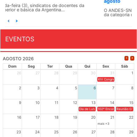
agosto
O ANDES-SN conclama suas seções sindicais e o conjunto
da categoria docente a construírem, no dia...
EVENTOS
AGOSTO 2026
Dom
Seg
Ter
Qua
Qui
Sex
Sáb
26
27
28
29
30
31
1
XIV Congresso Brasileiro 
2
3
4
5
6
7
8
9
10
11
12
13
14
15
Dia de Luta em Defesa de Cuba e da S
102º Encontro da Regional
Reunião GTPE
16
17
18
19
20
21
22
mais +3
23
24
25
26
27
28
29