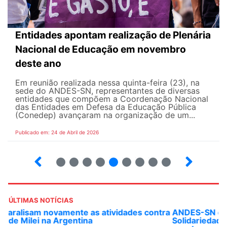
Entidades apontam realização de Plenária
Nacional de Educação em novembro
deste ano
Em reunião realizada nessa quinta-feira (23), na
sede do ANDES-SN, representantes de diversas
entidades que compõem a Coordenação Nacional
das Entidades em Defesa da Educação Pública
(Conedep) avançaram na organização de um...
Publicado em: 24 de Abril de 2026
8
9
10
12
13
14
15
16
ÚLTIMAS NOTÍCIAS
ANDES-SN convoca docentes para Dia de
Solidariedade Internacionalista com Cuba em 13 de