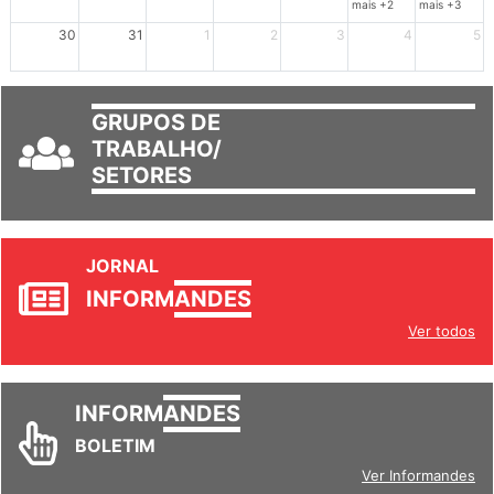
mais +2
mais +3
30
31
1
2
3
4
5
GRUPOS DE
TRABALHO/
SETORES
JORNAL
INFORM
ANDES
Ver todos
INFORM
ANDES
BOLETIM
Ver Informandes