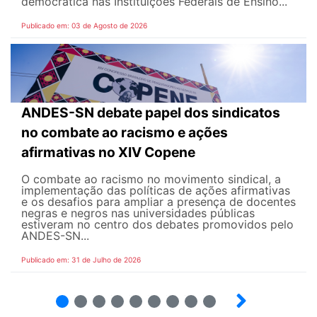
democrática nas Instituições Federais de Ensino...
Publicado em: 03 de Agosto de 2026
ANDES-SN debate papel dos sindicatos
no combate ao racismo e ações
afirmativas no XIV Copene
O combate ao racismo no movimento sindical, a
implementação das políticas de ações afirmativas
e os desafios para ampliar a presença de docentes
negras e negros nas universidades públicas
estiveram no centro dos debates promovidos pelo
ANDES-SN...
Publicado em: 31 de Julho de 2026
2
3
4
5
6
7
8
9