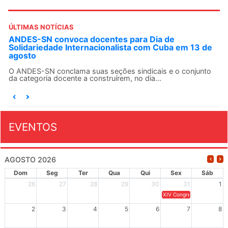
ÚLTIMAS NOTÍCIAS
ANDES-SN convoca docentes para Dia de
Solidariedade Internacionalista com Cuba em 13 de
agosto
O ANDES-SN conclama suas seções sindicais e o conjunto
da categoria docente a construírem, no dia...
EVENTOS
AGOSTO 2026
Dom
Seg
Ter
Qua
Qui
Sex
Sáb
26
27
28
29
30
31
1
XIV Congresso Brasileiro 
2
3
4
5
6
7
8