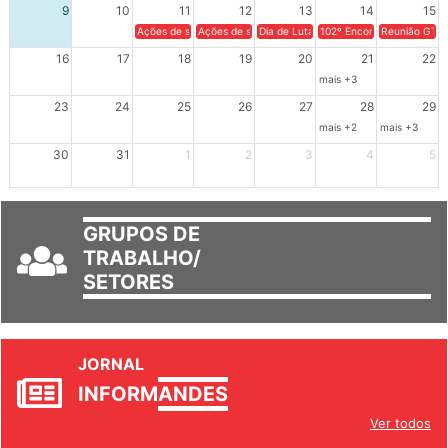
9
10
11
12
13
14
15
Ações de solidariedade a Cuba no Rio Grande do Sul - 100 anos 
Ações de solidariedade a Cuba no Rio Grande do Su
Dia de Luta em Defesa de Cuba e da S
102º Encontro da Regional
Reunião GTPE
16
17
18
19
20
21
22
mais +3
23
24
25
26
27
28
29
mais +2
mais +3
30
31
1
2
3
4
5
GRUPOS DE
TRABALHO/
SETORES
JORNAL
INFORM
ANDES
Ver todos