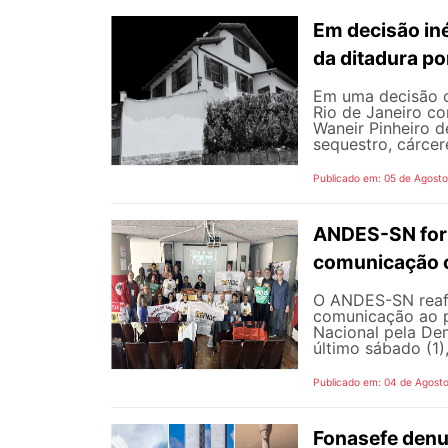
Em decisão iné
da ditadura p
Em uma decisão co
Rio de Janeiro c
Waneir Pinheiro 
sequestro, cárcere
Publicado em: 05 de Agost
ANDES-SN fort
comunicação c
O ANDES-SN reafi
comunicação ao p
Nacional pela De
último sábado (1),
Publicado em: 04 de Agost
Fonasefe denu