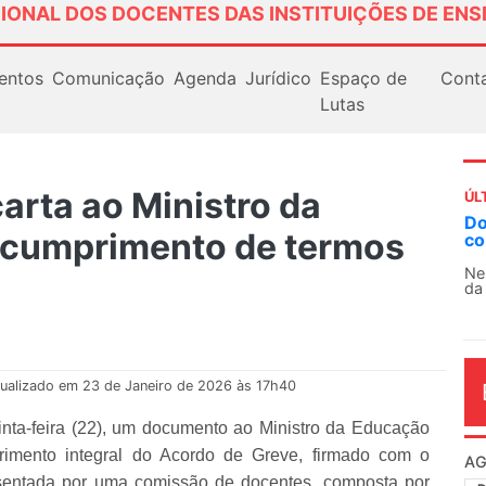
IONAL DOS DOCENTES DAS INSTITUIÇÕES DE ENS
entos
Comunicação
Agenda
Jurídico
Espaço de
Cont
Lutas
rta ao Ministro da
ÚL
AN
cumprimento de termos
So
13
O 
co
dia
ualizado em 23 de Janeiro de 2026 às 17h40
ta-feira (22), um documento ao Ministro da Educação
imento integral do Acordo de Greve, firmado com o
esentada por uma comissão de docentes, composta por