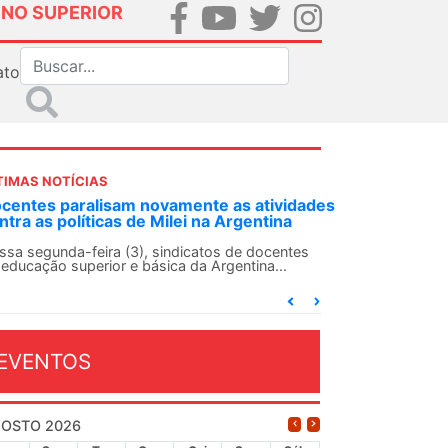
INO SUPERIOR
ato
TIMAS NOTÍCIAS
DES-SN convoca docentes para Dia de
lidariedade Internacionalista com Cuba em
 de agosto
ANDES-SN conclama suas seções sindicais e o
njunto da categoria docente a construírem, no
...
EVENTOS