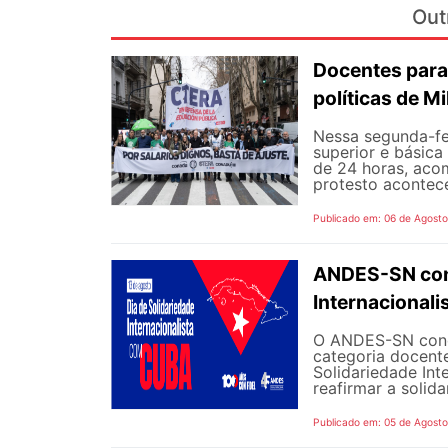
Out
Docentes para
políticas de Mi
Nessa segunda-fe
superior e básica
de 24 horas, aco
protesto aconteceu
Publicado em: 06 de Agost
ANDES-SN conv
Internacional
O ANDES-SN concl
categoria docente
Solidariedade Int
reafirmar a solida
Publicado em: 05 de Agost