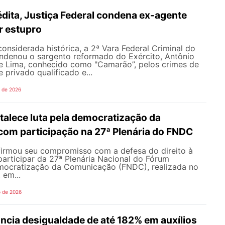
dita, Justiça Federal condena ex-agente
or estupro
nsiderada histórica, a 2ª Vara Federal Criminal do
ondenou o sargento reformado do Exército, Antônio
de Lima, conhecido como "Camarão”, pelos crimes de
 privado qualificado e...
o de 2026
alece luta pela democratização da
om participação na 27ª Plenária do FNDC
rmou seu compromisso com a defesa do direito à
articipar da 27ª Plenária Nacional do Fórum
mocratização da Comunicação (FNDC), realizada no
 em...
o de 2026
ncia desigualdade de até 182% em auxílios