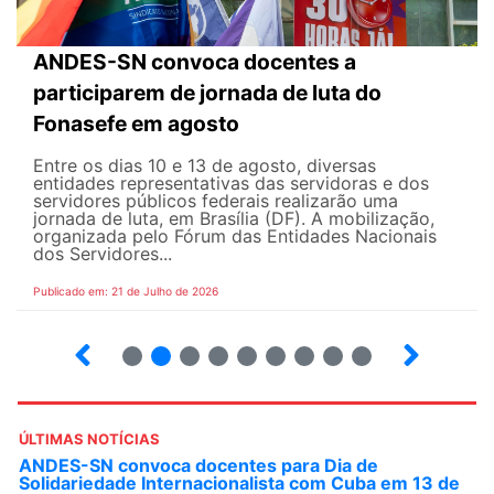
ANDES-SN convoca docentes a
participarem de jornada de luta do
Fonasefe em agosto
Entre os dias 10 e 13 de agosto, diversas
entidades representativas das servidoras e dos
servidores públicos federais realizarão uma
jornada de luta, em Brasília (DF). A mobilização,
organizada pelo Fórum das Entidades Nacionais
dos Servidores...
Publicado em: 21 de Julho de 2026
2
3
4
5
6
7
8
9
ÚLTIMAS NOTÍCIAS
ANDES-SN convoca docentes para Dia de
Solidariedade Internacionalista com Cuba em 13 de