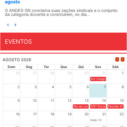
agosto
O ANDES-SN conclama suas seções sindicais e o conjunto
da categoria docente a construírem, no dia...
EVENTOS
AGOSTO 2026
Dom
Seg
Ter
Qua
Qui
Sex
Sáb
26
27
28
29
30
31
1
XIV Congresso Brasileiro 
2
3
4
5
6
7
8
9
10
11
12
13
14
15
Dia de Luta em Defesa de Cuba e da S
102º Encontro da Regional
Reunião GTPE
16
17
18
19
20
21
22
mais +3